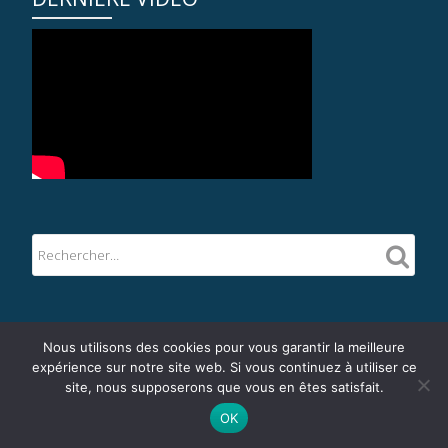
...
Nous utilisons des cookies pour vous garantir la meilleure
expérience sur notre site web. Si vous continuez à utiliser ce
site, nous supposerons que vous en êtes satisfait.
Llorix One Lite
fièrement propulsé par
WordPress
OK