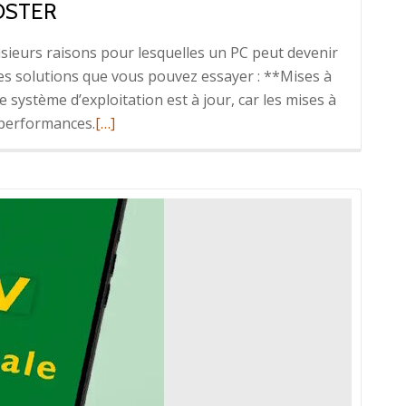
OSTER
lusieurs raisons pour lesquelles un PC peut devenir
es solutions que vous pouvez essayer : **Mises à
système d’exploitation est à jour, car les mises à
En
 performances.
[…]
savoir
plus
surNettoyer
son
PC
et
le
booster