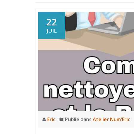
22
JUIL
Eric
Publié dans
Atelier Num'Eric