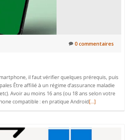
0 commentaires
smartphone, il faut vérifier quelques prérequis, puis
cipales Être affilié à un régime d’assurance maladie
, etc). Avoir au moins 16 ans (ou 18 ans selon votre
En
phone compatible : en pratique Android
[…]
savoir
plus
surL’application
Carte