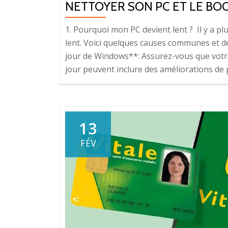
NETTOYER SON PC ET LE BO
1. Pourquoi mon PC devient lent ? Il y a p
lent. Voici quelques causes communes et d
jour de Windows**: Assurez-vous que votre 
jour peuvent inclure des améliorations de
13
FÉV