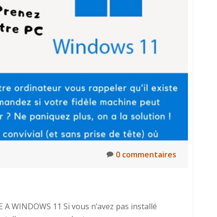
Vitale
0 commentaires
 A WINDOWS 11 Si vous n’avez pas installé