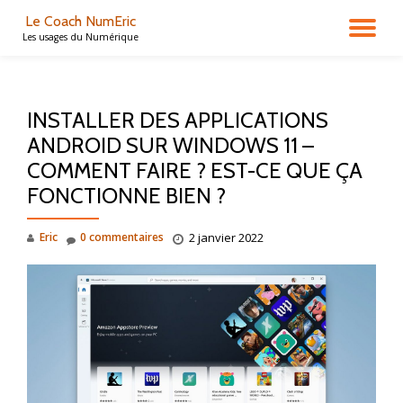
Le Coach NumEric
DÉ
Les usages du Numérique
Aller
au
LA
contenu
INSTALLER DES APPLICATIONS
NA
ANDROID SUR WINDOWS 11 –
COMMENT FAIRE ? EST-CE QUE ÇA
FONCTIONNE BIEN ?
Eric
0 commentaires
2 janvier 2022