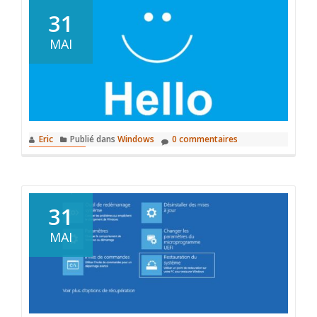
31
MAI
Eric
Publié dans
Windows
0 commentaires
31
MAI