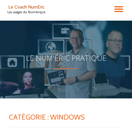
Le Coach NumEric
DÉ
Les usages du Numérique
Aller
au
LA
contenu
NA
LE NUM'ÉRIC PRATIQUE
CATÉGORIE :
WINDOWS